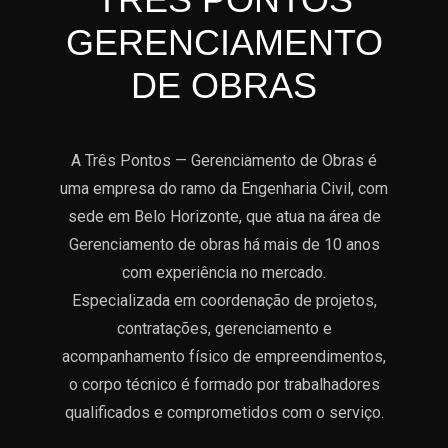
RELACIONADOS
GERENCIAMENTO
DE OBRAS
MICHELINY
MARTINS
A Três Pontos — Gerenciamento de Obras é
uma empresa do ramo da Engenharia Civil, com
MARIA
sede em Belo Horizonte, que atua na área de
ALICE
Gerenciamento de obras há mais de 10 anos
DECORAÇÕES
com experiência no mercado.
Especializada em coordenação de projetos,
contratações, gerenciamento e
UNIFLEX
acompanhamento físico de empreendimentos,
o corpo técnico é formado por trabalhadores
qualificados e comprometidos com o serviço.
BONATTO