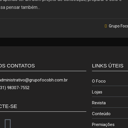
isa pensar também...
Grupo Foc
OS CONTATOS
LINKS ÚTEIS
administrativo@grupofocobh.com.br
O Foco
(31) 98307-7552
Lojas
Revista
CTE-SE
Conteúdo
Premiações