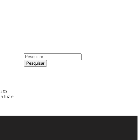
m os
a luz e