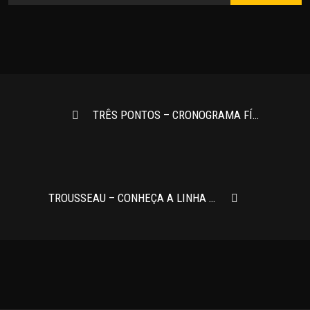
TRÊS PONTOS – CRONOGRAMA FÍSICO-FINANCEIRO PARA OBRAS: VOCÊ SABE O QUE É?
TROUSSEAU – CONHEÇA A LINHA WHITE LUXURY DA TROSSEAU