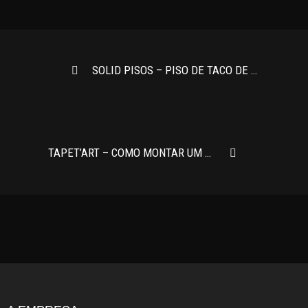
SOLID PISOS – PISO DE TACO DE MADEIRA: LINDO, RESISTENTE E VERSÁTIL
TAPET’ART – COMO MONTAR UM MIX DE ALMOFADAS PARA SALA